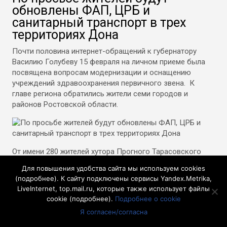
обновлены ФАП, ЦРБ и
санитарный транспорт в трех
территориях Дона
Почти половина интернет-обращений к губернатору
Василию Голубеву 15 февраля на личном приеме была
посвящена вопросам модернизации и оснащению
учреждений здравоохранения первичного звена. К
главе региона обратились жители семи городов и
районов Ростовской области.
От имени 280 жителей хутора Прогного Тарасовского
района к губернатору обратилась Людмила Е.
Для повышения удобства сайта мы используем cookies
Действующий в хуторе ФАП требует основательного
(
подробнее
). К сайту подключены сервисы Yandex.Metrika,
ремонта и переоснащения.
LiveInternet, top.mail.ru, которые также использует файлы
cookie (
подробнее
).
Подробнее о cookie
По информации областного минздрава, для
приобретения, установки, оснащения модульного ФАПа
Я согласен/согласна
из областного бюджета предусмотрено выделить