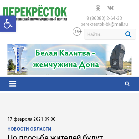
Skip
to
Открыть панель инструменто
content
8 (86383) 2-64-33
perekrestok-bk@mail.ru
S
e
a
r
c
h
17 февраля 2021 09:00
НОВОСТИ ОБЛАСТИ
По просьбе жителей будут