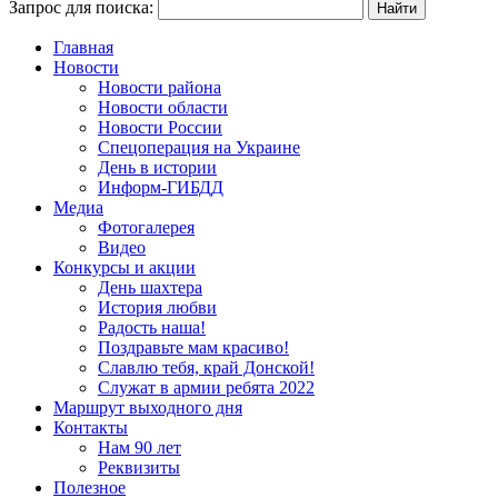
Запрос для поиска:
Главная
Новости
Новости района
Новости области
Новости России
Спецоперация на Украине
День в истории
Информ-ГИБДД
Медиа
Фотогалерея
Видео
Конкурсы и акции
День шахтера
История любви
Радость наша!
Поздравьте мам красиво!
Славлю тебя, край Донской!
Служат в армии ребята 2022
Маршрут выходного дня
Контакты
Нам 90 лет
Реквизиты
Полезное