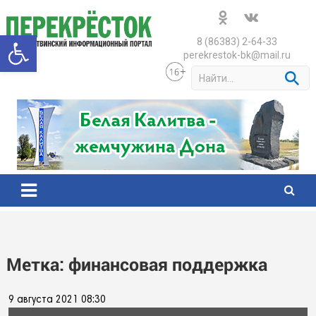
Skip
to
Открыть панель инструменто
content
8 (86383) 2-64-33
perekrestok-bk@mail.ru
S
e
a
r
c
h
Метка:
финансовая поддержка
9 августа 2021 08:30