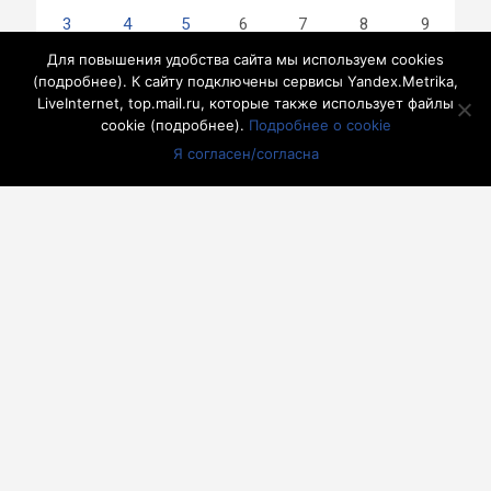
3
4
5
6
7
8
9
10
11
12
13
14
15
16
Для повышения удобства сайта мы используем cookies
(
подробнее
). К сайту подключены сервисы Yandex.Metrika,
17
18
19
20
21
22
23
LiveInternet, top.mail.ru, которые также использует файлы
24
25
26
27
28
29
30
cookie (
подробнее
).
Подробнее о cookie
31
Я согласен/согласна
« Июл
другие города 🡒
Погода на 10 дней 🡒