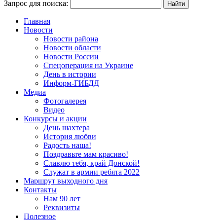
Запрос для поиска:
Главная
Новости
Новости района
Новости области
Новости России
Спецоперация на Украине
День в истории
Информ-ГИБДД
Медиа
Фотогалерея
Видео
Конкурсы и акции
День шахтера
История любви
Радость наша!
Поздравьте мам красиво!
Славлю тебя, край Донской!
Служат в армии ребята 2022
Маршрут выходного дня
Контакты
Нам 90 лет
Реквизиты
Полезное