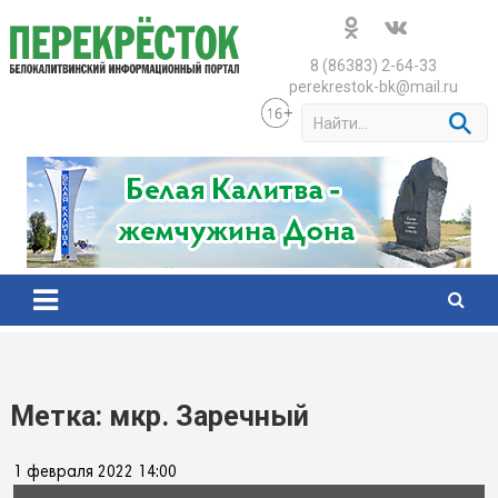
Skip
to
content
8 (86383) 2-64-33
perekrestok-bk@mail.ru
S
e
a
r
c
h
Метка:
мкр. Заречный
1 февраля 2022 14:00