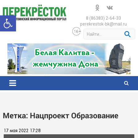
Skip
to
Открыть панель инструменто
content
8 (86383) 2-64-33
perekrestok-bk@mail.ru
S
e
a
r
c
h
Метка:
Нацпроект Образование
17 мая 2022 17:28