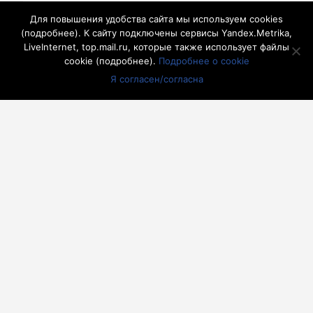
10
11
12
13
14
15
16
Для повышения удобства сайта мы используем cookies
(
подробнее
). К сайту подключены сервисы Yandex.Metrika,
17
18
19
20
21
22
23
LiveInternet, top.mail.ru, которые также использует файлы
24
25
26
27
28
29
30
cookie (
подробнее
).
Подробнее о cookie
31
Я согласен/согласна
« Июл
другие города 🡒
Погода на 10 дней 🡒