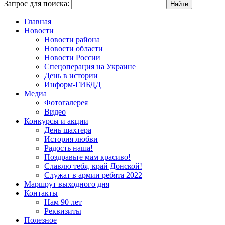
Запрос для поиска:
Главная
Новости
Новости района
Новости области
Новости России
Спецоперация на Украине
День в истории
Информ-ГИБДД
Медиа
Фотогалерея
Видео
Конкурсы и акции
День шахтера
История любви
Радость наша!
Поздравьте мам красиво!
Славлю тебя, край Донской!
Служат в армии ребята 2022
Маршрут выходного дня
Контакты
Нам 90 лет
Реквизиты
Полезное