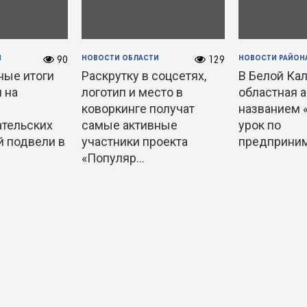
И
НОВОСТИ ОБЛАСТИ
НОВОСТИ РАЙОН
90
129
ые итоги
Раскрутку в соцсетях,
В Белой Ка
 на
логотип и место в
областная 
коворкинге получат
названием 
тельских
самые активные
урок по
й подвели в
участники проекта
предприним
.
«Популяр...