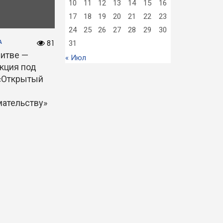
10
11
12
13
14
15
16
17
18
19
20
21
22
23
24
25
26
27
28
29
30
31
А
81
литве —
« Июл
акция под
«Открытый
ательству»