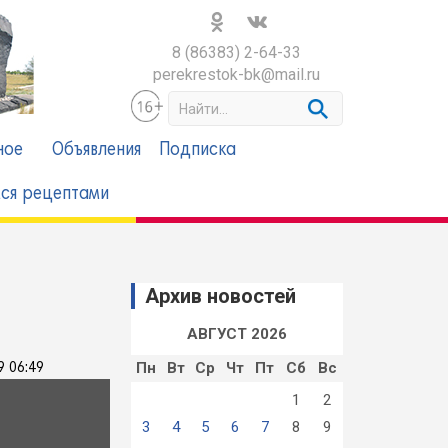
8 (86383) 2-64-33
perekrestok-bk@mail.ru
S
e
a
ное
Объявления
Подписка
r
c
ся рецептами
h
Архив новостей
АВГУСТ 2026
Пн
Вт
Ср
Чт
Пт
Сб
Вс
9 06:49
1
2
3
4
5
6
7
8
9