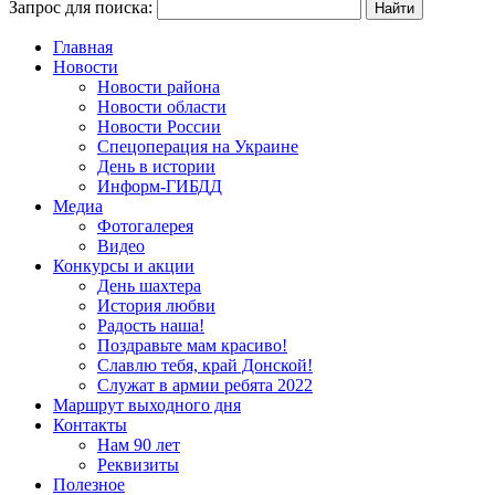
Запрос для поиска:
Главная
Новости
Новости района
Новости области
Новости России
Спецоперация на Украине
День в истории
Информ-ГИБДД
Медиа
Фотогалерея
Видео
Конкурсы и акции
День шахтера
История любви
Радость наша!
Поздравьте мам красиво!
Славлю тебя, край Донской!
Служат в армии ребята 2022
Маршрут выходного дня
Контакты
Нам 90 лет
Реквизиты
Полезное