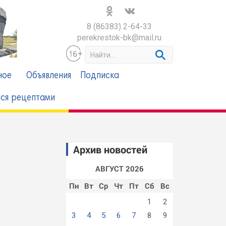
8 (86383) 2-64-33
perekrestok-bk@mail.ru
S
e
a
ное
Объявления
Подписка
r
c
ся рецептами
h
Архив новостей
АВГУСТ 2026
Пн
Вт
Ср
Чт
Пт
Сб
Вс
1
2
3
4
5
6
7
8
9