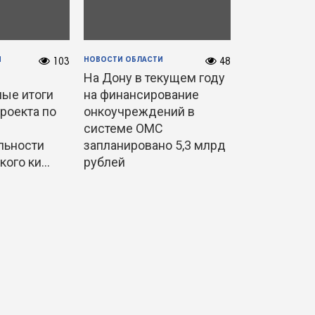
И
НОВОСТИ ОБЛАСТИ
103
48
На Дону в текущем году
ые итоги
на финансирование
роекта по
онкоучреждений в
системе ОМС
льности
запланировано 5,3 млрд
ого ки...
рублей