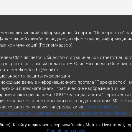
"Белокалитвинский информационный портал "Перекресток" кат
Федеральной службе по надзору в сфере связи, информацион
вых коммуникаций (Роскомнадзор).
телем СМИ является Общество с ограниченной ответственнос
Перекресток». Главный редактор – Юлия Евгеньевна Овсяник, т
почта perekrestok-bk@mail.ru.
циальности и защиты информации
 исходные данные информационного портала "Перекрёсток", 
, аудио- и видеоматериалы, графические изображения, иные
арные знаки принадлежит ООО "Редакция газеты "Перекрёсток
ия охраняется в соответствии с законодательством РФ. Част
но только при условии гиперссылки на
perekrestokinfo.ru
тку персональных данных с помощью сервисов Yandex.Metrika,
ru
бнее
). К сайту подключены сервисы Yandex.Metrika, LiveInternet, to
циальности и защиты информации
Подробнее о cookie