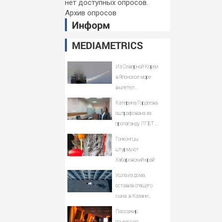
нет доступных опросов.
Архив опросов
Информ
MEDIAMETRICS
Из Северной Кореи
в Японское море
вылетел
неопознанный
Катерина Гордеева
снаряд
оштрафована за
пропаганду ЛГБТ в
интернете -
Гонконгцы
Новости на Вести.ru
штурмуют
Хабаровский край
Ушла из дома,
оставив спящего
сына: в Казани
мать пойдет под суд
Пассажир
за гибель малыша
поцеловал