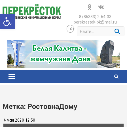
Skip
to
Открыть панель инструменто
content
8 (86383) 2-64-33
perekrestok-bk@mail.ru
S
e
a
r
c
h
Метка:
РостовнаДому
4 мая 2020 12:50