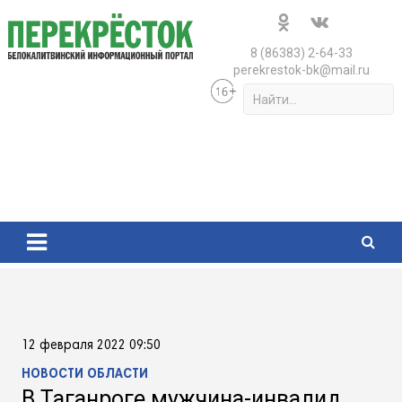
Skip
to
content
8 (86383) 2-64-33
perekrestok-bk@mail.ru
S
e
a
r
c
h
12 февраля 2022 09:50
НОВОСТИ ОБЛАСТИ
В Таганроге мужчина-инвалид