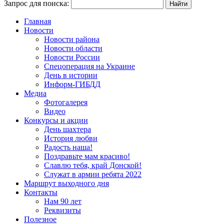
Запрос для поиска:
Главная
Новости
Новости района
Новости области
Новости России
Спецоперация на Украине
День в истории
Информ-ГИБДД
Медиа
Фотогалерея
Видео
Конкурсы и акции
День шахтера
История любви
Радость наша!
Поздравьте мам красиво!
Славлю тебя, край Донской!
Служат в армии ребята 2022
Маршрут выходного дня
Контакты
Нам 90 лет
Реквизиты
Полезное