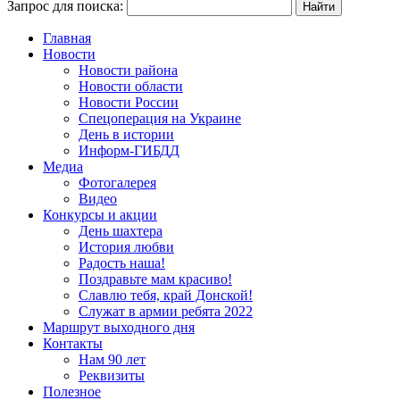
Запрос для поиска:
Главная
Новости
Новости района
Новости области
Новости России
Спецоперация на Украине
День в истории
Информ-ГИБДД
Медиа
Фотогалерея
Видео
Конкурсы и акции
День шахтера
История любви
Радость наша!
Поздравьте мам красиво!
Славлю тебя, край Донской!
Служат в армии ребята 2022
Маршрут выходного дня
Контакты
Нам 90 лет
Реквизиты
Полезное