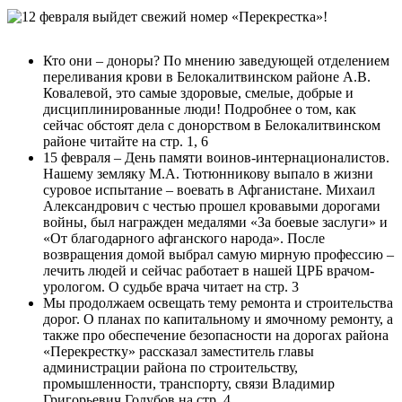
Кто они – доноры? По мнению заведующей отделением
переливания крови в Белокалитвинском районе А.В.
Ковалевой, это самые здоровые, смелые, добрые и
дисциплинированные люди! Подробнее о том, как
сейчас обстоят дела с донорством в Белокалитвинском
районе читайте на стр. 1, 6
15 февраля – День памяти воинов-интернационалистов.
Нашему земляку М.А. Тютюнникову выпало в жизни
суровое испытание – воевать в Афганистане. Михаил
Александрович с честью прошел кровавыми дорогами
войны, был награжден медалями «За боевые заслуги» и
«От благодарного афганского народа». После
возвращения домой выбрал самую мирную профессию –
лечить людей и сейчас работает в нашей ЦРБ врачом-
урологом. О судьбе врача читает на стр. 3
Мы продолжаем освещать тему ремонта и строительства
дорог. О планах по капитальному и ямочному ремонту, а
также про обеспечение безопасности на дорогах района
«Перекрестку» рассказал заместитель главы
администрации района по строительству,
промышленности, транспорту, связи Владимир
Григорьевич Голубов на стр. 4