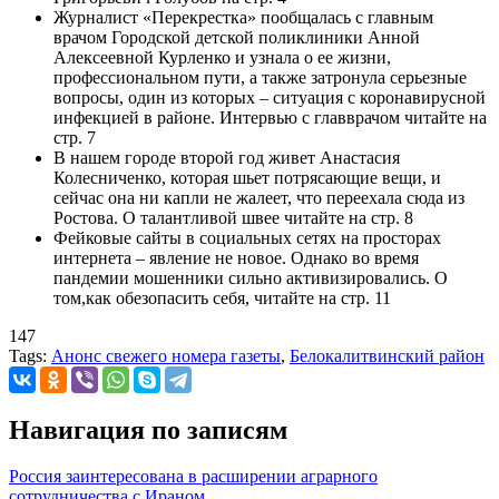
Журналист «Перекрестка» пообщалась с главным
врачом Городской детской поликлиники Анной
Алексеевной Курленко и узнала о ее жизни,
профессиональном пути, а также затронула серьезные
вопросы, один из которых – ситуация с коронавирусной
инфекцией в районе. Интервью с главврачом читайте на
стр. 7
В нашем городе второй год живет Анастасия
Колесниченко, которая шьет потрясающие вещи, и
сейчас она ни капли не жалеет, что переехала сюда из
Ростова. О талантливой швее читайте на стр. 8
Фейковые сайты в социальных сетях на просторах
интернета – явление не новое. Однако во время
пандемии мошенники сильно активизировались. О
том,как обезопасить себя, читайте на стр. 11
147
Tags:
Анонс свежего номера газеты
,
Белокалитвинский район
Навигация по записям
Россия заинтересована в расширении аграрного
сотрудничества с Ираном