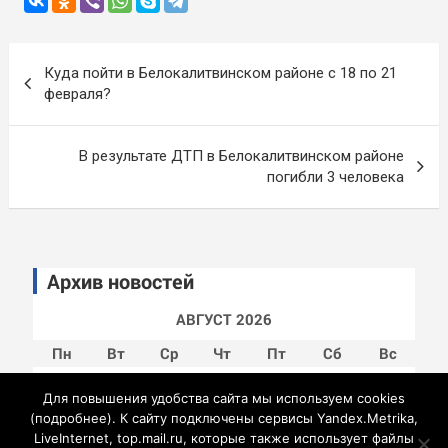
Навигация
Куда пойти в Белокалитвинском районе с 18 по 21
по
февраля?
записям
В результате ДТП в Белокалитвинском районе
погибли 3 человека
Архив новостей
АВГУСТ 2026
Пн
Вт
Ср
Чт
Пт
Сб
Вс
1
2
Для повышения удобства сайта мы используем cookies
3
4
5
6
7
8
9
(
подробнее
). К сайту подключены сервисы Yandex.Metrika,
LiveInternet, top.mail.ru, которые также использует файлы
10
11
12
13
14
15
16