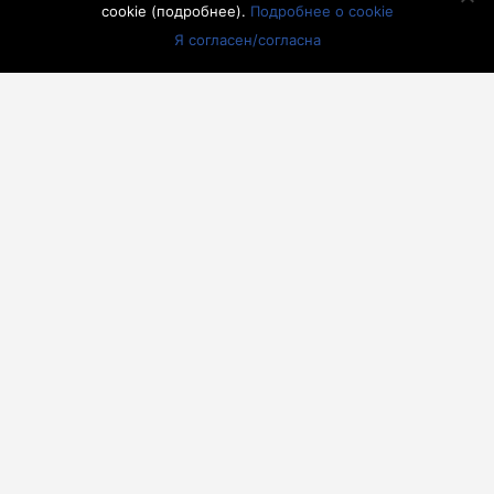
cookie (
подробнее
).
Подробнее о cookie
17
18
19
20
21
22
23
Я согласен/согласна
24
25
26
27
28
29
30
31
« Июл
другие города 🡒
Погода на 10 дней 🡒