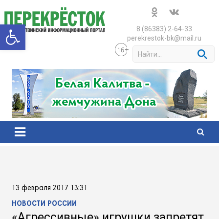
Skip
to
Открыть панель инструменто
content
8 (86383) 2-64-33
perekrestok-bk@mail.ru
S
e
a
r
c
h
13 февраля 2017 13:31
НОВОСТИ РОССИИ
«Агрессивные» игрушки запретят