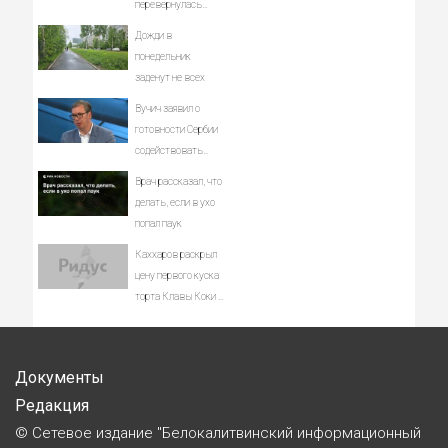
перевернулась
фура - Столица58
Дожди в
понедельник
заденут не всех
Вучич заявил о
готовности Сербии
содействовать
интеграции Украины
Врач рассказал, что
в Евросоюз -
делать, если в ухо
Новости на Вести.ru
попал паук
Каххаров раскрыл
цену первого куска
торта Клавы Коки и
Масленникова
Документы
Редакция
© Сетевое издание "Белокалитвинский информационный