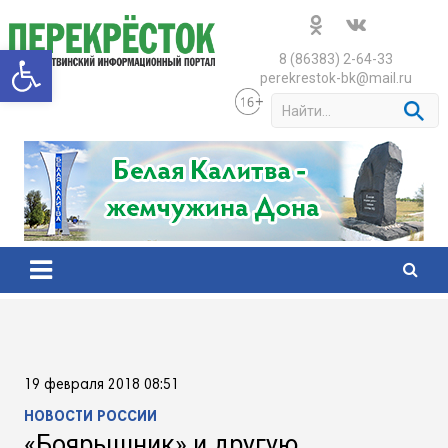
Skip
to
Открыть панель инструменто
content
8 (86383) 2-64-33
perekrestok-bk@mail.ru
S
e
a
r
c
h
19 февраля 2018 08:51
НОВОСТИ РОССИИ
«Боярышник» и другую