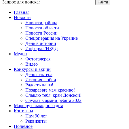
Запрос для поиска:
Главная
Новости
Новости района
Новости области
Новости России
Спецоперация на Украине
День в истории
Информ-ГИБДД
Медиа
Фотогалерея
Видео
Конкурсы и акции
День шахтера
История любви
Радость наша!
Поздравьте мам красиво!
Славлю тебя, край Донской!
Служат в армии ребята 2022
Маршрут выходного дня
Контакты
Нам 90 лет
Реквизиты
Полезное