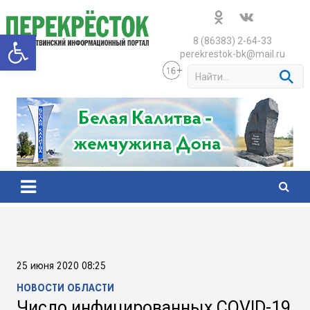
Skip
to
Открыть панель инструменто
content
8 (86383) 2-64-33
perekrestok-bk@mail.ru
S
e
a
r
c
h
25 июня 2020 08:25
НОВОСТИ ОБЛАСТИ
Число инфицированных COVID-19