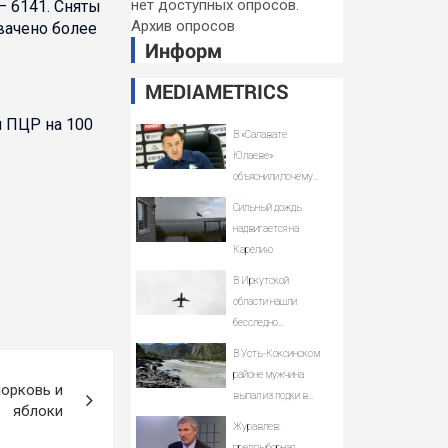
нет доступных опросов.
– 6141. Сняты
Архив опросов
вачено более
Информ
MEDIAMETRICS
м ПЦР на 100
В «Салавате
Юлаеве»
объяснили,почему
не стали активно
Сильный дождь
подписывать
надвигается на
игроков в
Карелию
межсезонье
В Иркутской
области нашли
бесследно
пропавший самолёт
В Усть-Коксинском
Cessna 182
районе мужчина
орковь и
выпал из лодки в
яблоки
Катунь и пропал
Журавлев:
предвыборная