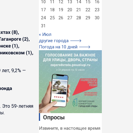
10
11
12
13
14
15
16
17
18
19
20
21
22
23
24
25
26
27
28
29
30
31
тах (8),
« Июл
аганроге (2),
другие города 🡒
нске (1),
Погода на 10 дней 🡒
никовском (1),
 лет, 9,2% —
фонда
 Это 59-летняя
ы.
Опросы
Извините, в настоящее время