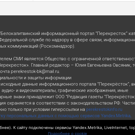
"Белокалитвинский информационный портал "Перекресток" кат
Федеральной службе по надзору в сфере связи, информацион
вых коммуникаций (Роскомнадзор).
телем СМИ является Общество с ограниченной ответственнос
Перекресток». Главный редактор – Юлия Евгеньевна Овсяник, т
почта perekrestok-bk@mail.ru.
циальности и защиты информации
 исходные данные информационного портала "Перекрёсток", 
, аудио- и видеоматериалы, графические изображения, иные
арные знаки принадлежит ООО "Редакция газеты "Перекрёсток
ия охраняется в соответствии с законодательством РФ. Част
но только при условии гиперссылки на
perekrestokinfo.ru
тку персональных данных с помощью сервисов Yandex.Metrika,
ru
бнее
). К сайту подключены сервисы Yandex.Metrika, LiveInternet, to
циальности и защиты информации
Подробнее о cookie