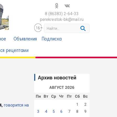
8 (86383) 2-64-33
perekrestok-bk@mail.ru
S
e
a
ное
Объявления
Подписка
r
c
ся рецептами
h
Архив новостей
АВГУСТ 2026
Пн
Вт
Ср
Чт
Пт
Сб
Вс
4,
1
2
говорится на
3
4
5
6
7
8
9