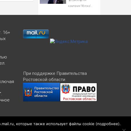
кампания "Яблока"
оплачивается из
иностранных
источников -
Новости на Вести.ru
. 16+
ных
тью
ел.
При поддержке Правительства
Ростовской области
включая
".
ичное
Версия 1.2
p.mail.ru, которые также использует файлы cookie (
подробнее
).