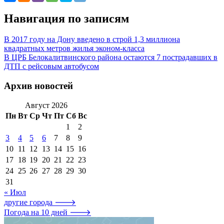
Навигация по записям
В 2017 году на Дону введено в строй 1,3 миллиона
квадратных метров жилья эконом-класса
В ЦРБ Белокалитвинского района остаются 7 пострадавших в
ДТП с рейсовым автобусом
Архив новостей
Август 2026
Пн
Вт
Ср
Чт
Пт
Сб
Вс
1
2
3
4
5
6
7
8
9
10
11
12
13
14
15
16
17
18
19
20
21
22
23
24
25
26
27
28
29
30
31
« Июл
другие города 🡒
Погода на 10 дней 🡒