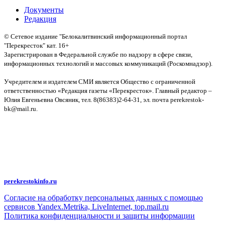
Документы
Редакция
© Сетевое издание "Белокалитвинский информационный портал
"Перекресток" кат. 16+
Зарегистрирован в Федеральной службе по надзору в сфере связи,
информационных технологий и массовых коммуникаций (Роскомнадзор).
Св-во:
Учредителем и издателем СМИ является Общество с ограниченной
ответственностью «Редакция газеты «Перекресток». Главный редактор –
Юлия Евгеньевна Овсяник, тел. 8(86383)2-64-31, эл. почта perekrestok-
bk@mail.ru.
Политика конфиденциальности и защиты информации
Авторское право на исходные данные информационного портала
"Перекрёсток", включая тексты, фотографии, аудио- и видеоматериалы,
графические изображения, иные произведения и товарные знаки
принадлежит ООО "Редакция газеты "Перекрёсток". Указанная информация
охраняется в соответствии с законодательством РФ. Частичное
цитирование возможно только при условии гиперссылки на
perekrestokinfo.ru
Согласие на обработку персональных данных с помощью
сервисов Yandex.Metrika, LiveInternet, top.mail.ru
Политика конфиденциальности и защиты информации