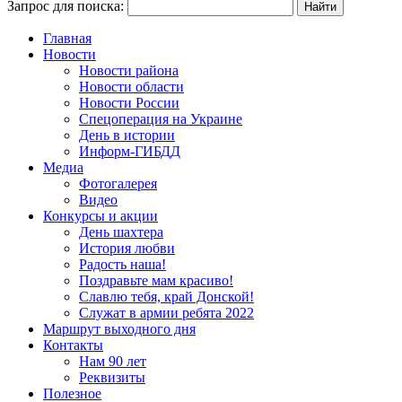
Запрос для поиска:
Главная
Новости
Новости района
Новости области
Новости России
Спецоперация на Украине
День в истории
Информ-ГИБДД
Медиа
Фотогалерея
Видео
Конкурсы и акции
День шахтера
История любви
Радость наша!
Поздравьте мам красиво!
Славлю тебя, край Донской!
Служат в армии ребята 2022
Маршрут выходного дня
Контакты
Нам 90 лет
Реквизиты
Полезное