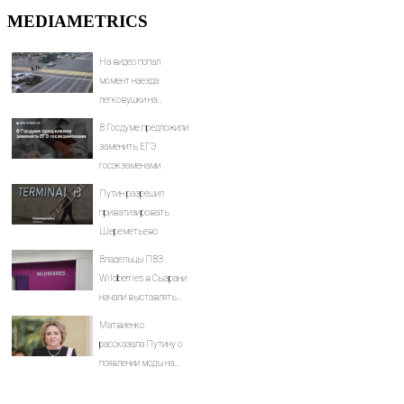
MEDIAMETRICS
На видео попал
момент наезда
легковушки на
пешеходов, где
В Госдуме предложили
пострадали минимум
заменить ЕГЭ
восемь человек
госэкзаменами
06/08/2026 – Новости
Путин разрешил
приватизировать
Шереметьево
Владельцы ПВЗ
Wildberries в Сызрани
начали выставлять
бизнес на продажу
Матвиенко
рассказала Путину о
появлении моды на
семью и детей у
российских студентов