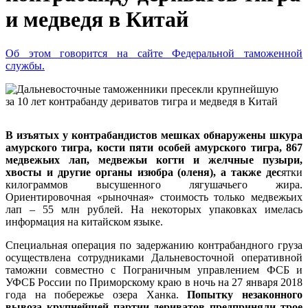
и медведя в Китай
Об этом говорится на сайте Федеральной таможенной
службы.
В изъятых у контрабандистов мешках обнаружены шкура
амурского тигра, кости пяти особей амурского тигра, 867
медвежьих лап, медвежьи когти и желчные пузыри,
хвосты и другие органы изюбра (оленя), а также дес
ятки
килограммов высушенного лягушачьего жира.
Ориентировочная «рыночная» стоимость только медвежьих
лап – 55 млн рублей. На некоторых упаковках имелась
информация на китайском языке.
Специальная операция по задержанию контрабандного груза
осуществлена сотрудниками Дальневосточной оперативной
таможни совместно с Пограничным управлением ФСБ и
УФСБ России по Приморскому краю в ночь на 27 января 2018
года на побережье озера Ханка.
Попытку незаконного
вывоза крупнейшей партии дериватов предприняли трое