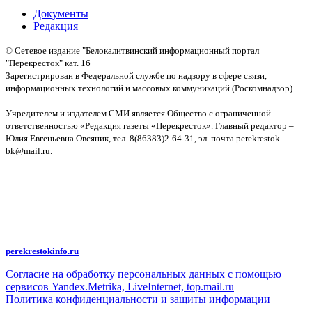
Документы
Редакция
© Сетевое издание "Белокалитвинский информационный портал
"Перекресток" кат. 16+
Зарегистрирован в Федеральной службе по надзору в сфере связи,
информационных технологий и массовых коммуникаций (Роскомнадзор).
Св-во:
Учредителем и издателем СМИ является Общество с ограниченной
ответственностью «Редакция газеты «Перекресток». Главный редактор –
Юлия Евгеньевна Овсяник, тел. 8(86383)2-64-31, эл. почта perekrestok-
bk@mail.ru.
Политика конфиденциальности и защиты информации
Авторское право на исходные данные информационного портала
"Перекрёсток", включая тексты, фотографии, аудио- и видеоматериалы,
графические изображения, иные произведения и товарные знаки
принадлежит ООО "Редакция газеты "Перекрёсток". Указанная информация
охраняется в соответствии с законодательством РФ. Частичное
цитирование возможно только при условии гиперссылки на
perekrestokinfo.ru
Согласие на обработку персональных данных с помощью
сервисов Yandex.Metrika, LiveInternet, top.mail.ru
Политика конфиденциальности и защиты информации