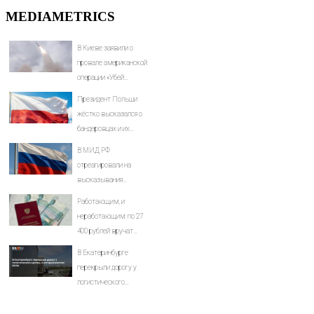
MEDIAMETRICS
В Киеве заявили о
провале американской
операции «Убей
лучника» против
Президент Польши
России
жёстко высказался о
бандеровцах и их
идеологии
В МИД РФ
отреагировали на
высказывания
властей Японии про
Работающим, и
атаку на Хиросиму
неработающим: по 27
400 рублей вручат
пенсионерам в
В Екатеринбурге
сентябре -
перекрыли дорогу у
PrimaMedia.ru
логистического
центра, в который
влетели БПЛА