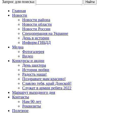
Запрос для поиска:
Главная
Новости
Новости района
Новости области
Новости России
Спецоперация на Украине
День в истории
Информ-ГИБДД
Медиа
Фотогалерея
Видео
Конкурсы и акции
День шахтера
История любви
Радость наша!
Поздравьте мам красиво!
Славлю тебя, край Донской!
Служат в армии ребята 2022
Маршрут выходного дня
Контакты
Нам 90 лет
Реквизиты
Полезное