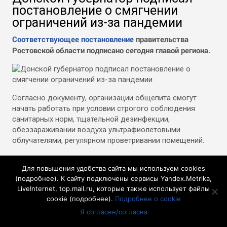
постановление о смягчении
ограничений из-за пандемии
Соответствующее постановление
правительства
Ростовской области подписано сегодня главой региона.
Согласно документу, организации общепита смогут
начать работать при условии строгого соблюдения
санитарных норм, тщательной дезинфекции,
обеззараживании воздуха ультрафиолетовыми
облучателями, регулярном проветривании помещений.
Кроме того, с 10 августа в области возобновится
Для повышения удобства сайта мы используем cookies
экскурсионная деятельность.
(
подробнее
). К сайту подключены сервисы Yandex.Metrika,
Отметим, что проведение пешеходных экскурсий
LiveInternet, top.mail.ru, которые также использует файлы
возможно, если количество участников в группе не
cookie (
подробнее
).
Подробнее о cookie
превышает 25 человек. При проведении автоэкскурсий в
Я согласен/согласна
транспорте должно быть заполнено не более 50