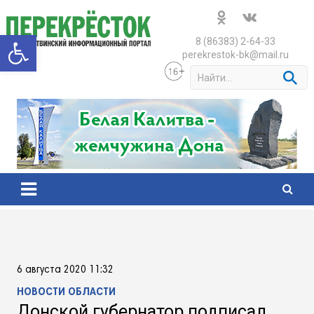
Skip
to
Открыть панель инструменто
content
8 (86383) 2-64-33
perekrestok-bk@mail.ru
S
e
a
r
c
h
6 августа 2020 11:32
НОВОСТИ ОБЛАСТИ
Донской губернатор подписал