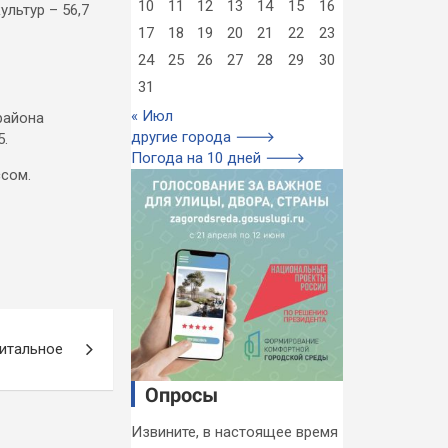
10
11
12
13
14
15
16
ультур – 56,7
17
18
19
20
21
22
23
24
25
26
27
28
29
30
31
« Июл
района
другие города 🡒
5.
Погода на 10 дней 🡒
ссом.
питальное
Опросы
Извините, в настоящее время