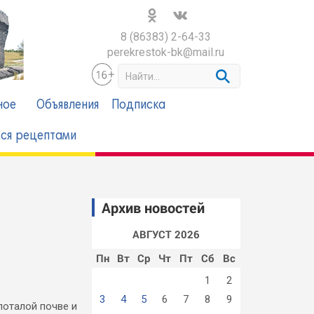
8 (86383) 2-64-33
perekrestok-bk@mail.ru
S
e
a
ное
Объявления
Подписка
r
c
ся рецептами
h
Архив новостей
АВГУСТ 2026
Пн
Вт
Ср
Чт
Пт
Сб
Вс
1
2
3
4
5
6
7
8
9
злоталой почве и