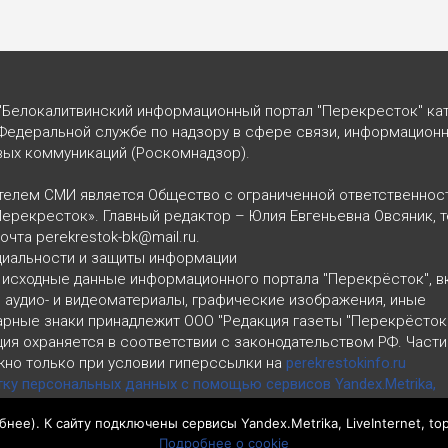
"Белокалитвинский информационный портал "Перекресток" кат
Федеральной службе по надзору в сфере связи, информацион
вых коммуникаций (Роскомнадзор).
телем СМИ является Общество с ограниченной ответственнос
Перекресток». Главный редактор – Юлия Евгеньевна Овсяник, т
почта perekrestok-bk@mail.ru.
циальности и защиты информации
 исходные данные информационного портала "Перекрёсток", 
, аудио- и видеоматериалы, графические изображения, иные
арные знаки принадлежит ООО "Редакция газеты "Перекрёсток
ия охраняется в соответствии с законодательством РФ. Част
но только при условии гиперссылки на
perekrestokinfo.ru
тку персональных данных с помощью сервисов Yandex.Metrika,
ru
бнее
). К сайту подключены сервисы Yandex.Metrika, LiveInternet, to
циальности и защиты информации
Подробнее о cookie