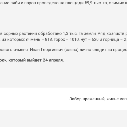
ние зяби и паров проведено на площади 59,9 тыс. га, озимых к
 сорных растений обработано 1,3 тыс. га земли. Ряд хозяйств 
 из которых: ячмень – 818, горох – 1010, нут – 620 и горчица – 2
рового ячменя. Иван Георгиевич (слева) лично следит за проце
к», который выйдет 24 апреля.
Забор временный, жилье ка