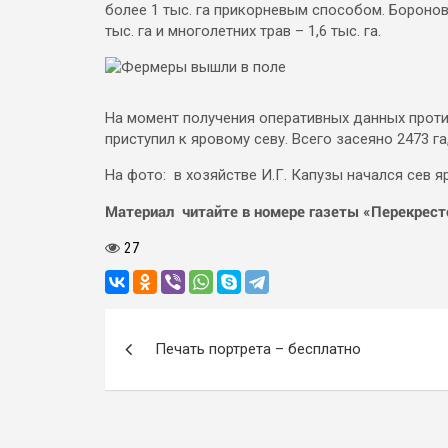
более 1 тыс. га прикорневым способом. Боронова
тыс. га и многолетних трав – 1,6 тыс. га.
На момент получения оперативных данных против
приступил к яровому севу. Всего засеяно 2473 га,
На фото: в хозяйстве И.Г. Капузы начался сев я
Материал читайте в номере газеты «Перекресто
27
Навигация
Печать портрета – бесплатно
по
записям