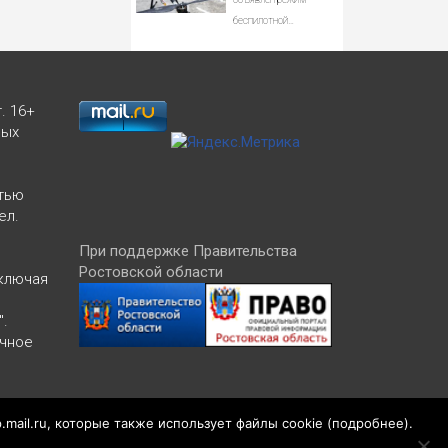
Новости Твери и
беспилотной
городов Тверской
опасности
области сегодня -
Afanasy.biz –
Тверские новости.
. 16+
Новости
ных
тью
ел.
При поддержке Правительства
Ростовской области
включая
".
ичное
Версия 1.2
p.mail.ru, которые также использует файлы cookie (
подробнее
).