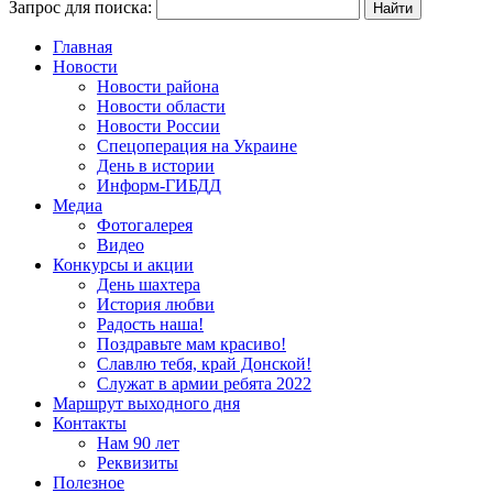
Запрос для поиска:
Главная
Новости
Новости района
Новости области
Новости России
Спецоперация на Украине
День в истории
Информ-ГИБДД
Медиа
Фотогалерея
Видео
Конкурсы и акции
День шахтера
История любви
Радость наша!
Поздравьте мам красиво!
Славлю тебя, край Донской!
Служат в армии ребята 2022
Маршрут выходного дня
Контакты
Нам 90 лет
Реквизиты
Полезное