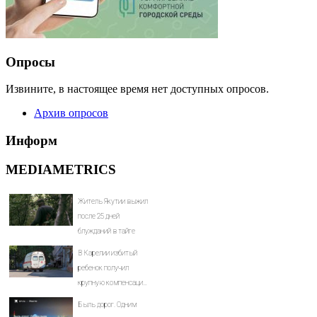
Опросы
Извините, в настоящее время нет доступных опросов.
Архив опросов
Информ
MEDIAMETRICS
Житель Якутии выжил
после 25 дней
блужданий в тайге
В Карелии избитый
ребенок получил
крупную компенсацию
от родителей обидчика
Быль дорог. Одним
(ВИДЕО)