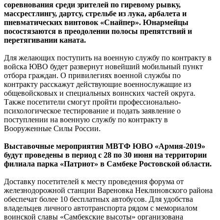
соревнования среди зрителей по гиревому рывку,
массрестлингу, дартсу, стрельбе из лука, арбалета и
пневматических винтовок «Снайпер». Юнармейцы
посостязаются в преодолении полосы препятствий и
перетягивании каната.
Для желающих поступить на военную службу по контракту в
войска ЮВО будет развернут новейший мобильный пункт
отбора граждан. О привилегиях военной службы по
контракту расскажут действующие военнослужащие из
общевойсковых и специальных воинских частей округа.
Также посетители смогут пройти профессионально-
психологическое тестирование и подать заявление о
поступлении на военную службу по контракту в
Вооруженные Силы России.
Выставочные мероприятия МВТФ ЮВО «Армия-2019»
будут проведены в период с 28 по 30 июня на территории
филиала парка «Патриот» в Самбеке Ростовской области.
Доставку посетителей к месту проведения форума от
железнодорожной станции Вареновка Неклиновского района
обеспечат более 10 бесплатных автобусов. Для удобства
владельцев личного автотранспорта рядом с мемориалом
воинской славы «Самбекские высоты» организована