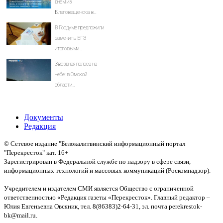
днем из
Благовещенска в
Китай, лапша, мемы, и
В Госдуме предложили
почему утке по-
заменить ЕГЭ
пекински запретили
итоговыми
переходить границу
экзаменами
Звездная полоса на
небе: в Омской
области
сфотографировали
Млечный Путь —
Документы
космические кадры
Редакция
© Сетевое издание "Белокалитвинский информационный портал
"Перекресток" кат. 16+
Зарегистрирован в Федеральной службе по надзору в сфере связи,
информационных технологий и массовых коммуникаций (Роскомнадзор).
Св-во:
Учредителем и издателем СМИ является Общество с ограниченной
ответственностью «Редакция газеты «Перекресток». Главный редактор –
Юлия Евгеньевна Овсяник, тел. 8(86383)2-64-31, эл. почта perekrestok-
bk@mail.ru.