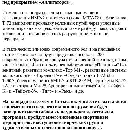
под прикрытием «Аллигаторов».
Инженерные подразделения с помощью машины
разграждения ИМР-2 и мостоукладчика МТУ-72 на базе танка
Т-72 выполнят прокладку колонных путей через условные
минно-взрывные заграждения, а также разберут завал, отроют
котлован и восстановят часть разрушенной мостовой
переправы.
В тактических эпизодах современного боя и на площадках
статического показа будут представлены более 200
современных образцов вооружения и военной техники, в том
числе зенитный ракетно-пушечный комплекс «Панцирь-С1» и
зенитный ракетный комплекс «Тор-М1», реактивные системы
залпового огня «Торнадо-Г» и «Смерч», танки Т-72Б3 и
Т-90А, боевые машины БМП-3 и БТР-82АМ, вертолеты Ка-52
«Аллигатор» и Ми-28, бронированные автомобили «Тайфун-
К» и «Тайфун-У», «Тигр» и «Рысь» и др.
На площади более чем в 15 тыс. кв. м вместе с выставками
современного и перспективного вооружения будет
развернута масштабная культурно-развлекательная
программа, пройдут многочисленные спортивные
мероприятия: выступление творческих групп и
художественных коллективов военного округа,