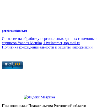
Политика конфиденциальности и защиты информации
Авторское право на исходные данные информационного портала
"Перекрёсток", включая тексты, фотографии, аудио- и видеоматериалы,
графические изображения, иные произведения и товарные знаки
принадлежит ООО "Редакция газеты "Перекрёсток". Указанная информация
охраняется в соответствии с законодательством РФ. Частичное
цитирование возможно только при условии гиперссылки на
perekrestokinfo.ru
Согласие на обработку персональных данных с помощью
сервисов Yandex.Metrika, LiveInternet, top.mail.ru
Политика конфиденциальности и защиты информации
При поддержке Правительства Ростовской области