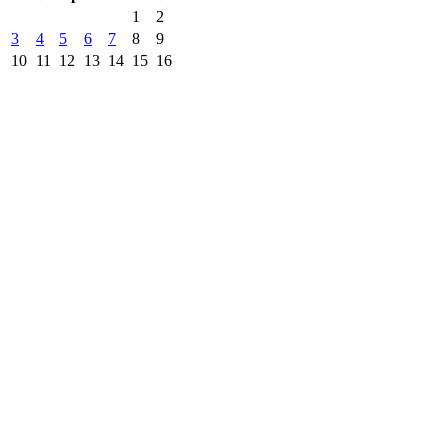
1
2
3
4
5
6
7
8
9
10
11
12
13
14
15
16
17
18
19
20
21
22
23
24
25
26
27
28
29
30
31
« Июл
другие города 🡒
Погода на 10 дней 🡒