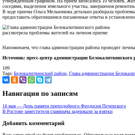
утвержденным графиком. На прием записались 10 человек. Жит
соседями, выделения земельного участка, завершения ремонтны
В ходе приема Ольга Мельникова детально разбирала проблемы
предоставить обратившимся письменные ответы в установленн
Напоминаем, что глава администрации района проводит личный
Источник: пресс-центр администрации Белокалитвинского 
109
Tags:
Белокалитвинский район
,
Глава администрации Белокали
Навигация по записям
16 мая — День памяти преподобного Феодосия Печерского
В Ростове заместителя главврача задержали за взятки
Добавить комментарий
Ваш адрес email не будет опубликован.
Обязательные поля пом