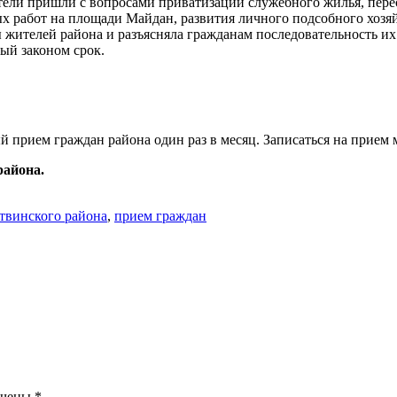
ели пришли с вопросами приватизации служебного жилья, перес
х работ на площади Майдан, развития личного подсобного хозяй
 жителей района и разъясняла гражданам последовательность их
ый законом срок.
 прием граждан района один раз в месяц. Записаться на прием
района.
твинского района
,
прием граждан
ечены
*