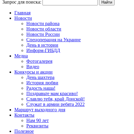
Запрос для поиска:
Главная
Новости
Новости района
Новости области
Новости России
Спецоперация на Украине
День в истории
Информ-ГИБДД
Медиа
Фотогалерея
Видео
Конкурсы и акции
День шахтера
История любви
Радость наша!
Поздравьте мам красиво!
Славлю тебя, край Донской!
Служат в армии ребята 2022
Маршрут выходного дня
Контакты
Нам 90 лет
Реквизиты
Полезное