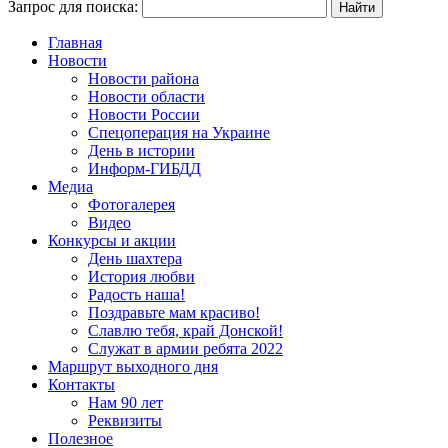
Запрос для поиска:
Главная
Новости
Новости района
Новости области
Новости России
Спецоперация на Украине
День в истории
Информ-ГИБДД
Медиа
Фотогалерея
Видео
Конкурсы и акции
День шахтера
История любви
Радость наша!
Поздравьте мам красиво!
Славлю тебя, край Донской!
Служат в армии ребята 2022
Маршрут выходного дня
Контакты
Нам 90 лет
Реквизиты
Полезное