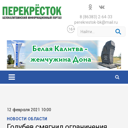
Skip
to
content
8 (86383) 2-64-33
perekrestok-bk@mail.ru
S
e
a
r
c
h
12 февраля 2021 10:00
НОВОСТИ ОБЛАСТИ
Голубев смягчил ограничения