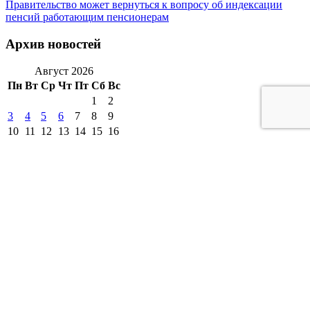
Правительство может вернуться к вопросу об индексации
пенсий работающим пенсионерам
Архив новостей
Август 2026
Пн
Вт
Ср
Чт
Пт
Сб
Вс
1
2
3
4
5
6
7
8
9
10
11
12
13
14
15
16
17
18
19
20
21
22
23
24
25
26
27
28
29
30
31
« Июл
другие города 🡒
Погода на 10 дней 🡒