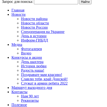
Запрос для поиска:
Главная
Новости
Новости района
Новости области
Новости России
Спецоперация на Украине
День в истории
Информ-ГИБДД
Медиа
Фотогалерея
Видео
Конкурсы и акции
День шахтера
История любви
Радость наша!
Поздравьте мам красиво!
Славлю тебя, край Донской!
Служат в армии ребята 2022
Маршрут выходного дня
Контакты
Нам 90 лет
Реквизиты
Полезное