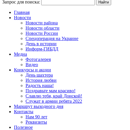
Запрос для поиска:
Главная
Новости
Новости района
Новости области
Новости России
Спецоперация на Украине
День в истории
Информ-ГИБДД
Медиа
Фотогалерея
Видео
Конкурсы и акции
День шахтера
История любви
Радость наша!
Поздравьте мам красиво!
Славлю тебя, край Донской!
Служат в армии ребята 2022
Маршрут выходного дня
Контакты
Нам 90 лет
Реквизиты
Полезное