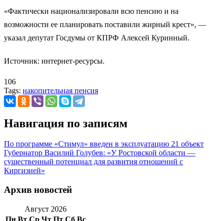
«Фактически национализировали всю пенсию и на
возможности ее планировать поставили жирный крест», —
указал депутат Госдумы от КПРФ Алексей Куринный.
Источник: интернет-ресурсы.
106
Tags:
накопительная пенсия
Навигация по записям
По программе «Стимул» введен в эксплуатацию 21 объект
Губернатор Василий Голубев: «У Ростовской области —
существенный потенциал для развития отношений с
Киргизией»
Архив новостей
Август 2026
Пн
Вт
Ср
Чт
Пт
Сб
Вс