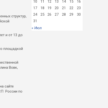
10
11
12
13
14
15
16
17
18
19
20
21
22
23
24
25
26
27
28
29
30
енных структур,
31
ийской
« Июл
ет и от 13 до
его площадкой
чественной
лина Вовк,
на сайте
ССП России по