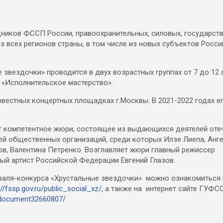
дников ФССП России, правоохранительных, силовых, государств
з всех регионов страны, в том числе из новых субъектов Росс
звездочки» проводится в двух возрастных группах от 7 до 12 л
и «Исполнительское мастерство».
известных концертных площадках г.Москвы. В 2021-2022 годах 
т компетентное жюри, состоящее из выдающихся деятелей оте
лей общественных организаций, среди которых Илзе Лиепа, Анге
ов, Валентина Петренко. Возглавляет жюри главный режиссер
ый артист Российской Федерации Евгений Глазов.
валя-конкурса «Хрустальные звездочки» можно ознакомиться 
://fssp.gov.ru/public_social_xz/
, а также на интернет сайте ГУФ
s/document32660807/