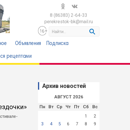
8 (86383) 2-64-33
perekrestok-bk@mail.ru
S
e
a
ное
Объявления
Подписка
r
c
ся рецептами
h
Архив новостей
АВГУСТ 2026
ездочки»
Пн
Вт
Ср
Чт
Пт
Сб
Вс
1
2
стивале-
3
4
5
6
7
8
9