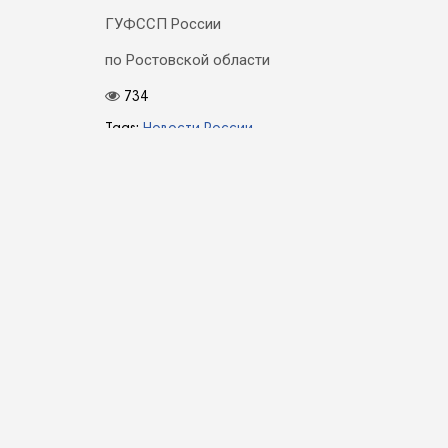
ГУФССП России
по Ростовской области
734
Tags:
Новости России
Навигация
Принимает прокурор
по
записям
Добавить комментарий
Ваш адрес email не будет опубликован.
Обязате
Комментарий
*