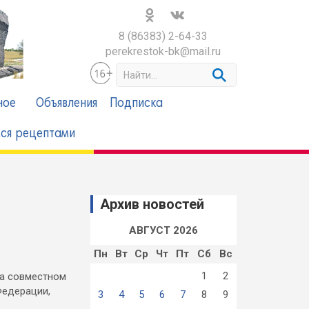
8 (86383) 2-64-33
perekrestok-bk@mail.ru
S
e
a
ное
Объявления
Подписка
r
c
ся рецептами
h
Архив новостей
АВГУСТ 2026
Пн
Вт
Ср
Чт
Пт
Сб
Вс
1
2
а совместном
Федерации,
3
4
5
6
7
8
9