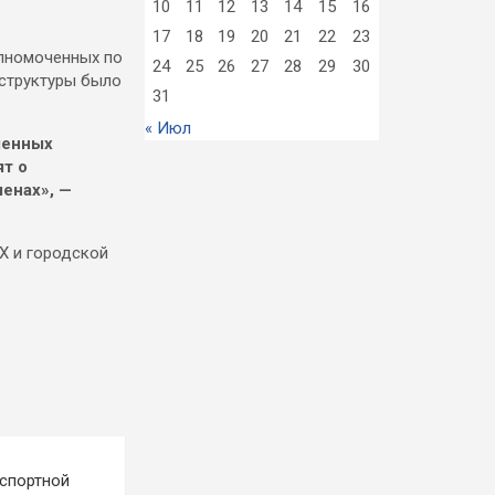
10
11
12
13
14
15
16
17
18
19
20
21
22
23
24
25
26
27
28
29
30
31
олномоченных по
аструктуры было
« Июл
шенных
т о
енах», —
Х и городской