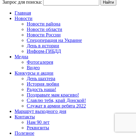
Запрос для поиска:
Главная
Новости
Новости района
Новости области
Новости России
Спецоперация на Украине
День в истории
Информ-ГИБДД
Медиа
Фотогалерея
Видео
Конкурсы и акции
День шахтера
История любви
Радость наша!
Поздравьте мам красиво!
Славлю тебя, край Донской!
Служат в армии ребята 2022
Маршрут выходного дня
Контакты
Нам 90 лет
Реквизиты
Полезное