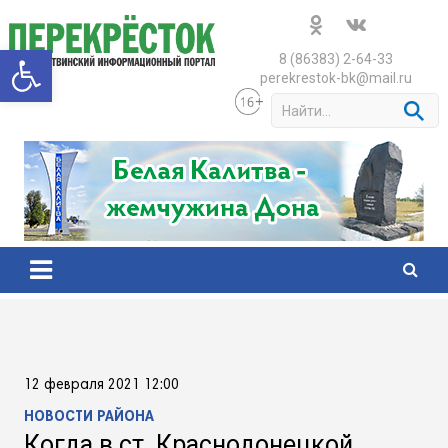
Skip
to
Открыть панель инструменто
content
8 (86383) 2-64-33
perekrestok-bk@mail.ru
S
e
a
r
c
h
12 февраля 2021 12:00
НОВОСТИ РАЙОНА
Когда в ст. Краснодонецкой