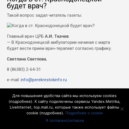
будет врач?
Такой вопрос задал читатель газеты.
А.И. Ткачев
Главный врач ЦРБ
:
— В Краснодонецкой амбулатории начиная с марта
будет вести прием врач-терапевт согласно графику.
Светлана Светлова
,
8 (86383) 2-64-31
e-mail:
info@perekrestokinfo.ru
Для повышения удобства сайта мы используем cookies
84
(
подробнее
). К сайту подключены сервисы Yandex.Metrika,
LiveInternet, top.mail.ru, которые также использует файлы
Tags:
Белокалитвинский район
,
вопросы от читателей
,
cookie (
подробнее
).
Подробнее о cookie
Краснодонецкое сельское поселение
,
Я согласен/согласна
ЦРБ Белокалитвинского района