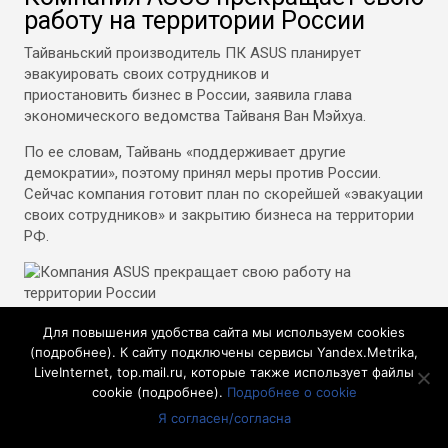
работу на территории России
Тайваньский производитель ПК ASUS планирует
эвакуировать своих сотрудников и
приостановить бизнес в России, заявила глава
экономического ведомства Тайваня Ван Мэйхуа.
По ее словам, Тайвань «поддерживает другие
демократии», поэтому принял меры против России.
Сейчас компания готовит план по скорейшей «эвакуации
своих сотрудников» и закрытию бизнеса на территории
РФ.
Для повышения удобства сайта мы используем cookies
«Компания будет в целом заботиться о своей
(
подробнее
). К сайту подключены сервисы Yandex.Metrika,
репутации», — сказала Мэйхуа журналистам.
LiveInternet, top.mail.ru, которые также использует файлы
cookie (
подробнее
).
Подробнее о cookie
Ранее вице-премьер Украины Михаил Федоров призвал
Я согласен/согласна
председателя правления ASUS Джонни Ши прекратить
деятельность компании в России.