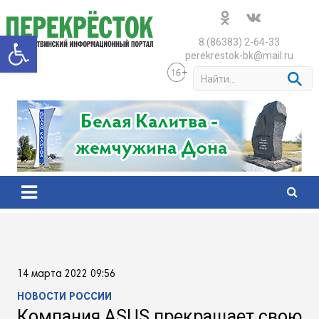
Skip
to
Открыть панель инструменто
content
8 (86383) 2-64-33
perekrestok-bk@mail.ru
S
e
a
r
c
h
14 марта 2022 09:56
НОВОСТИ РОССИИ
Компания ASUS прекращает свою