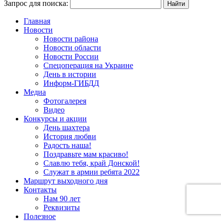
Запрос для поиска:
Главная
Новости
Новости района
Новости области
Новости России
Спецоперация на Украине
День в истории
Информ-ГИБДД
Медиа
Фотогалерея
Видео
Конкурсы и акции
День шахтера
История любви
Радость наша!
Поздравьте мам красиво!
Славлю тебя, край Донской!
Служат в армии ребята 2022
Маршрут выходного дня
Контакты
Нам 90 лет
Реквизиты
Полезное