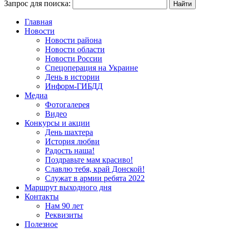
Запрос для поиска:
Главная
Новости
Новости района
Новости области
Новости России
Спецоперация на Украине
День в истории
Информ-ГИБДД
Медиа
Фотогалерея
Видео
Конкурсы и акции
День шахтера
История любви
Радость наша!
Поздравьте мам красиво!
Славлю тебя, край Донской!
Служат в армии ребята 2022
Маршрут выходного дня
Контакты
Нам 90 лет
Реквизиты
Полезное