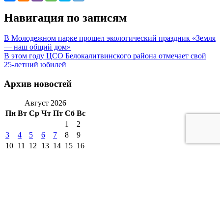
Навигация по записям
В Молодежном парке прошел экологический праздник «Земля
— наш общий дом»
В этом году ЦСО Белокалитвинского района отмечает свой
25-летний юбилей
Архив новостей
Август 2026
Пн
Вт
Ср
Чт
Пт
Сб
Вс
1
2
3
4
5
6
7
8
9
10
11
12
13
14
15
16
17
18
19
20
21
22
23
24
25
26
27
28
29
30
31
« Июл
другие города 🡒
Погода на 10 дней 🡒