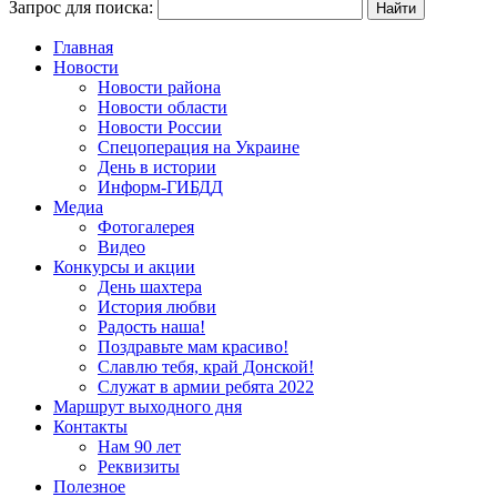
Запрос для поиска:
Главная
Новости
Новости района
Новости области
Новости России
Спецоперация на Украине
День в истории
Информ-ГИБДД
Медиа
Фотогалерея
Видео
Конкурсы и акции
День шахтера
История любви
Радость наша!
Поздравьте мам красиво!
Славлю тебя, край Донской!
Служат в армии ребята 2022
Маршрут выходного дня
Контакты
Нам 90 лет
Реквизиты
Полезное