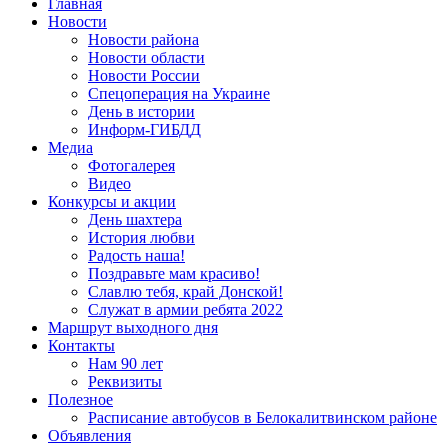
Запрос для поиска:
Главная
Новости
Новости района
Новости области
Новости России
Спецоперация на Украине
День в истории
Информ-ГИБДД
Медиа
Фотогалерея
Видео
Конкурсы и акции
День шахтера
История любви
Радость наша!
Поздравьте мам красиво!
Славлю тебя, край Донской!
Служат в армии ребята 2022
Маршрут выходного дня
Контакты
Нам 90 лет
Реквизиты
Полезное