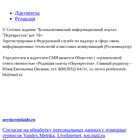
Путина
Документы
Редакция
© Сетевое издание "Белокалитвинский информационный портал
"Перекресток" кат. 16+
Зарегистрирован в Федеральной службе по надзору в сфере связи,
информационных технологий и массовых коммуникаций (Роскомнадзор).
Св-во:
Учредителем и издателем СМИ является Общество с ограниченной
ответственностью «Редакция газеты «Перекресток». Главный редактор –
Юлия Евгеньевна Овсяник, тел. 8(86383)2-64-31, эл. почта perekrestok-
bk@mail.ru.
Политика конфиденциальности и защиты информации
Авторское право на исходные данные информационного портала
"Перекрёсток", включая тексты, фотографии, аудио- и видеоматериалы,
графические изображения, иные произведения и товарные знаки
принадлежит ООО "Редакция газеты "Перекрёсток". Указанная информация
охраняется в соответствии с законодательством РФ. Частичное
цитирование возможно только при условии гиперссылки на
perekrestokinfo.ru
Согласие на обработку персональных данных с помощью
сервисов Yandex.Metrika, LiveInternet, top.mail.ru