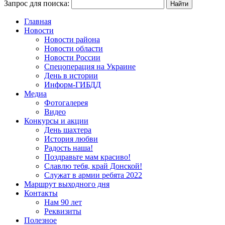
Запрос для поиска:
Главная
Новости
Новости района
Новости области
Новости России
Спецоперация на Украине
День в истории
Информ-ГИБДД
Медиа
Фотогалерея
Видео
Конкурсы и акции
День шахтера
История любви
Радость наша!
Поздравьте мам красиво!
Славлю тебя, край Донской!
Служат в армии ребята 2022
Маршрут выходного дня
Контакты
Нам 90 лет
Реквизиты
Полезное