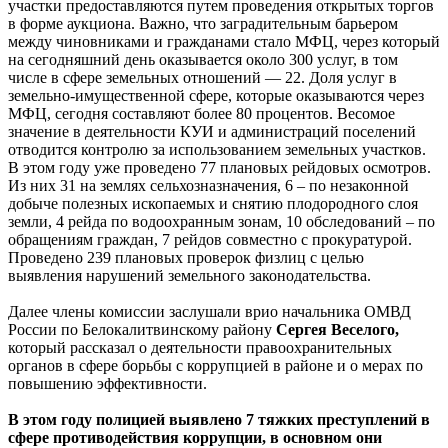
участки предоставляются путем проведения открытых торгов
в форме аукциона. Важно, что заградительным барьером
между чиновниками и гражданами стало МФЦ, через который
на сегодняшний день оказывается около 300 услуг, в том
числе в сфере земельных отношений — 22. Доля услуг в
земельно-имущественной сфере, которые оказываются через
МФЦ, сегодня составляют более 80 процентов. Весомое
значение в деятельности КУИ и администраций поселений
отводится контролю за использованием земельных участков.
В этом году уже проведено 77 плановых рейдовых осмотров.
Из них 31 на землях сельхозназначения, 6 – по незаконной
добыче полезных ископаемых и снятию плодородного слоя
земли, 4 рейда по водоохранным зонам, 10 обследований – по
обращениям граждан, 7 рейдов совместно с прокуратурой.
Проведено 239 плановых проверок физлиц с целью
выявления нарушений земельного законодательства.
Далее члены комиссии заслушали врио начальника ОМВД
России по Белокалитвинскому району
Сергея Веселого,
который рассказал о деятельности правоохранительных
органов в сфере борьбы с коррупцией в районе и о мерах по
повышению эффективности.
В этом году полицией выявлено 7 тяжких преступлений в
сфере противодействия коррупции, в основном они