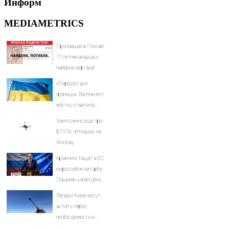
Информ
MEDIAMETRICS
Пропавшая в Пскове
17-летняя девушка
найдена мертвой
«Перешёл все
границы»: Вагенкнехт
жёстко ответила
послу Украины
Уничтожено еще три
БПЛА, летевших на
Москву
Армению тащат в ЕС
на российском горбу:
Пашинян узнал цену
предательства
Запад и Киев могут
встать перед
необходимостью
выполнить условия