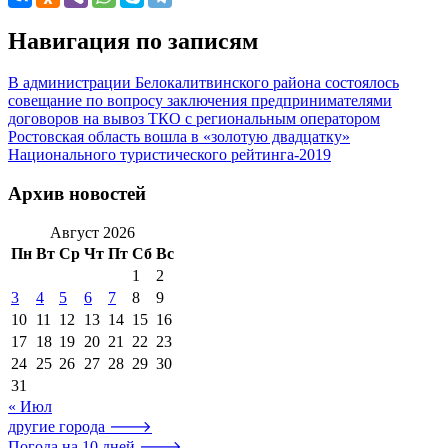
Навигация по записям
В администрации Белокалитвинского района состоялось
совещание по вопросу заключения предпринимателями
договоров на вывоз ТКО с региональным оператором
Ростовская область вошла в «золотую двадцатку»
Национального туристического рейтинга-2019
Архив новостей
Август 2026
Пн
Вт
Ср
Чт
Пт
Сб
Вс
1
2
3
4
5
6
7
8
9
10
11
12
13
14
15
16
17
18
19
20
21
22
23
24
25
26
27
28
29
30
31
« Июл
другие города 🡒
Погода на 10 дней 🡒