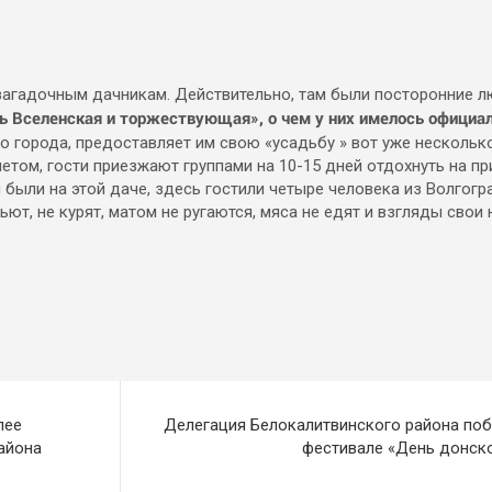
 загадочным дачникам. Действительно, там были посторонние 
ь Вселенская и торжествующая», о чем у них имелось официа
о города, предоставляет им свою «усадьбу » вот уже нескольк
етом, гости приезжают группами на 10-15 дней отдохнуть на пр
ыли на этой даче, здесь гостили четыре человека из Волгогра
ют, не курят, матом не ругаются, мяса не едят и взгляды свои 
лее
Делегация Белокалитвинского района поб
айона
фестивале «День донско