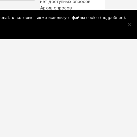
нет доступных опросов.
Архив опросов
Информ
p.mail.ru, которые также использует файлы cookie (
подробнее
).
MEDIAMETRICS
«Русский Starlink»
заработал? Почему
на Украине кратно
увеличилась
МЧС предупредило
точность попаданий
жителей
по объектам ВСУ
Подмосковья об
угрозе атаки дронов
Завклубом в
Башкирии семь лет
платила зарплату
мужу-прогульщику
Известную
телеведущую
разрушает рак:
Мария Гладких
Мастер
раскрыла
порнофотошопа. 61-