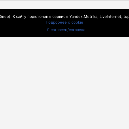
бнее
). К сайту подключены сервисы Yandex.Metrika, LiveInternet, to
Подробнее о cookie
Я согласен/согласна