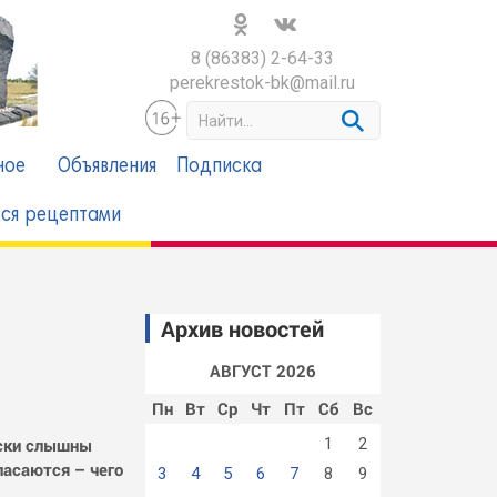
8 (86383) 2-64-33
perekrestok-bk@mail.ru
S
e
a
ное
Объявления
Подписка
r
c
ся рецептами
h
Архив новостей
АВГУСТ 2026
Пн
Вт
Ср
Чт
Пт
Сб
Вс
ески слышны
1
2
пасаются – чего
3
4
5
6
7
8
9