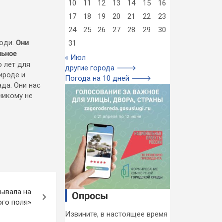
10
11
12
13
14
15
16
17
18
19
20
21
22
23
24
25
26
27
28
29
30
Они
люди.
31
льное
« Июл
о лет для
другие города 🡒
ироде и
Погода на 10 дней 🡒
да. Они нас
никому не
ывала на
Опросы
го поля»
Извините, в настоящее время