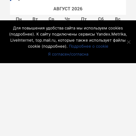
АВГУСТ 2026
Пн
Вт
Ср
Чт
Пт
Сб
Вс
Для повышения удобства сайта мы используем cookies
1
2
(
подробнее
). К сайту подключены сервисы Yandex.Metrika,
3
4
5
6
7
8
9
LiveInternet, top.mail.ru, которые также использует файлы
10
11
12
13
14
15
16
cookie (
подробнее
).
Подробнее о cookie
17
18
19
20
21
22
23
Я согласен/согласна
24
25
26
27
28
29
30
31
« Июл
другие города 🡒
Погода на 10 дней 🡒