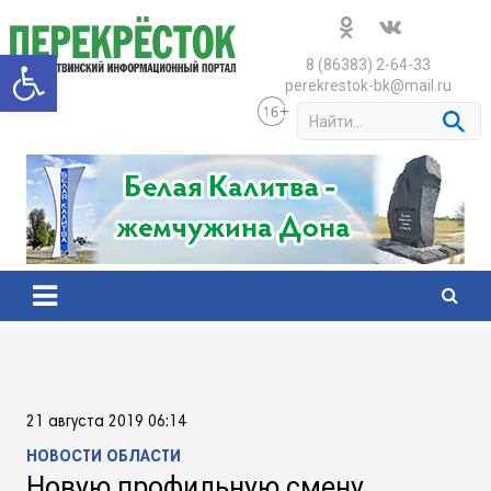
Skip
to
Открыть панель инструменто
content
8 (86383) 2-64-33
perekrestok-bk@mail.ru
S
e
a
r
c
h
21 августа 2019 06:14
НОВОСТИ ОБЛАСТИ
Новую профильную смену