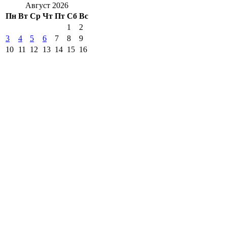
Август 2026
Пн
Вт
Ср
Чт
Пт
Сб
Вс
1
2
3
4
5
6
7
8
9
10
11
12
13
14
15
16
17
18
19
20
21
22
23
24
25
26
27
28
29
30
31
« Июл
другие города 🡒
Погода на 10 дней 🡒