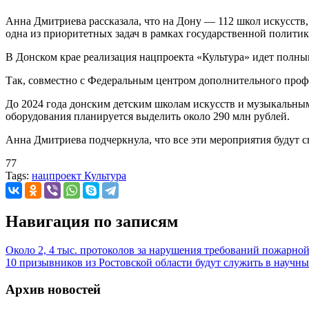
Анна Дмитриева рассказала, что на Дону — 112 школ искусств
одна из приоритетных задач в рамках государственной политик
В Донском крае реализация нацпроекта «Культура» идет полны
Так, совместно с Федеральным центром дополнительного проф
До 2024 года донским детским школам искусств и музыкальным
оборудования планируется выделить около 290 млн рублей.
Анна Дмитриева подчеркнула, что все эти мероприятия будут 
77
Tags:
нацпроект Культура
Навигация по записям
Около 2, 4 тыс. протоколов за нарушения требований пожарной
10 призывников из Ростовской области будут служить в научны
Архив новостей