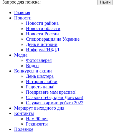
Запрос для поиска:
Главная
Новости
Новости района
Новости области
Новости России
Спецоперация на Украине
День в истории
Информ-ГИБДД
Медиа
Фотогалерея
Видео
Конкурсы и акции
День шахтера
История любви
Радость наша!
Поздравьте мам красиво!
Славлю тебя, край Донской!
Служат в армии ребята 2022
Маршрут выходного дня
Контакты
Нам 90 лет
Реквизиты
Полезное