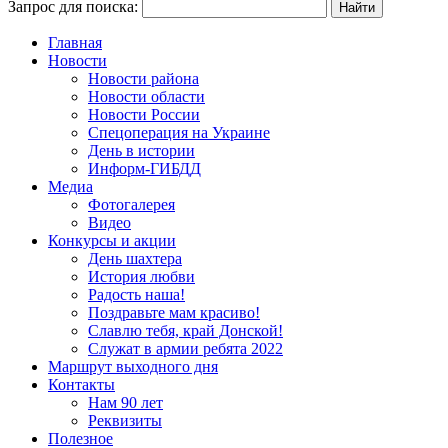
Запрос для поиска:
Главная
Новости
Новости района
Новости области
Новости России
Спецоперация на Украине
День в истории
Информ-ГИБДД
Медиа
Фотогалерея
Видео
Конкурсы и акции
День шахтера
История любви
Радость наша!
Поздравьте мам красиво!
Славлю тебя, край Донской!
Служат в армии ребята 2022
Маршрут выходного дня
Контакты
Нам 90 лет
Реквизиты
Полезное