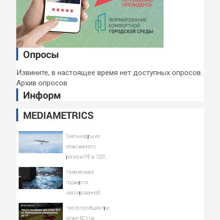
Опросы
Извините, в настоящее время нет доступных опросов.
Архив опросов
Информ
MEDIAMETRICS
Сняты кадры из
атакованного
региона РФ в 1200
км от границы
Нижнекамск
подвергся
массированной
атаке БПЛА, есть
Число погибших при
погибшие
атаке ВСУ на