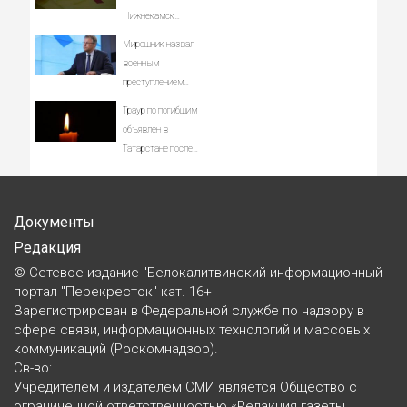
Нижнекамск
увеличилось до 13
Мирошник назвал
военным
преступлением
атаку дронов ВСУ на
Траур по погибшим
Нижнекамск
объявлен в
Татарстане после
атак ВСУ - Новости
на Вести.ru
Документы
Редакция
© Сетевое издание "Белокалитвинский информационный
портал "Перекресток" кат. 16+
Зарегистрирован в Федеральной службе по надзору в
сфере связи, информационных технологий и массовых
коммуникаций (Роскомнадзор).
Св-во:
Учредителем и издателем СМИ является Общество с
ограниченной ответственностью «Редакция газеты