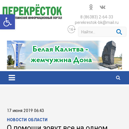
Skip
to
Открыть панель инструменто
content
8 (86383) 2-64-33
perekrestok-bk@mail.ru
S
e
a
r
c
h
17 июня 2019 06:43
НОВОСТИ ОБЛАСТИ
О помощи зовут все на одном