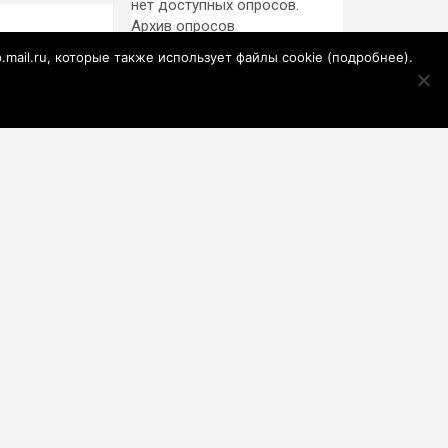
нет доступных опросов.
Архив опросов
компании
Информ
p.mail.ru, которые также использует файлы cookie (
подробнее
).
— 10 лет!
MEDIAMETRICS
Отставка канцлера
Германии Мерца:
последние новости
на 7 августа 2026 и
Редакция
прогнозы
«России-24»
обратилась в СКР
из-за травли
Эксперт ЖКХ
съемочной группы
Юнисова заявила,
«Колобка»
что ремонт больше
не будет котловым
«Колобок» Гарика
Харламова против
«Человека-паука»: В
сети разгорелся
Курс доллара.
грандиозный
Прогноз на 10–14