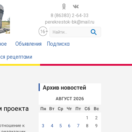
8 (86383) 2-64-33
perekrestok-bk@mail.ru
S
e
a
ное
Объявления
Подписка
r
c
ся рецептами
h
Архив новостей
АВГУСТ 2026
м проекта
Пн
Вт
Ср
Чт
Пт
Сб
Вс
1
2
отношение к
3
4
5
6
7
8
9
и реализации