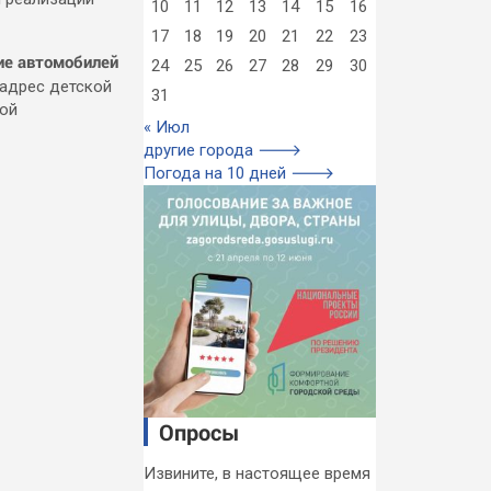
10
11
12
13
14
15
16
17
18
19
20
21
22
23
ие автомобилей
24
25
26
27
28
29
30
 адрес детской
31
рой
« Июл
другие города 🡒
Погода на 10 дней 🡒
Опросы
Извините, в настоящее время