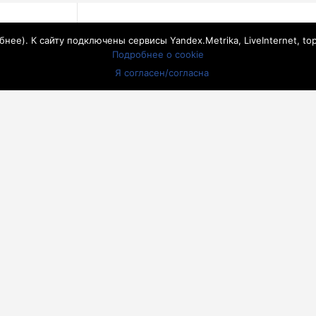
сти начнут
Белокалитвинской управляющей 
бнее
). К сайту подключены сервисы Yandex.Metrika, LiveInternet, to
«Стройком» 
Подробнее о cookie
Я согласен/согласна