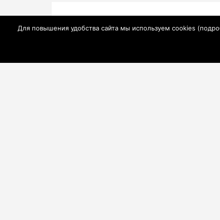
Навигация
С 1 сентября все школы Ростовской обла
по
Для повышения удобства сайта мы используем cookies (
подро
работу в полноценном режиме
записям