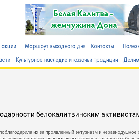
в
 акции
Маршрут выходного дня
Контакты
Полез
асти
Культурное наследие и казачьи традиции
Делим
годарности белокалитвинским активиста
поблагодарила их за проявленный энтузиазм и неравнодушное 
вна вручила жителям, принимавшим активное участие в отборе 