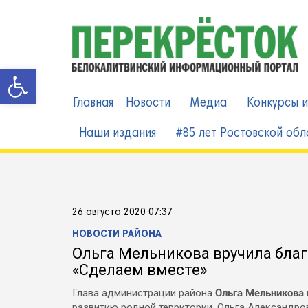
Skip
to
content
Открыть панель инструменто
Главная
Новости
Медиа
Конкурсы и
Наши издания
#85 лет Ростовской обл
26 августа 2020 07:37
НОВОСТИ РАЙОНА
Ольга Мельникова вручила бла
«Сделаем вместе»
Ольга Мельникова
Глава администрации района
развитию родной территории. Ольга Александро