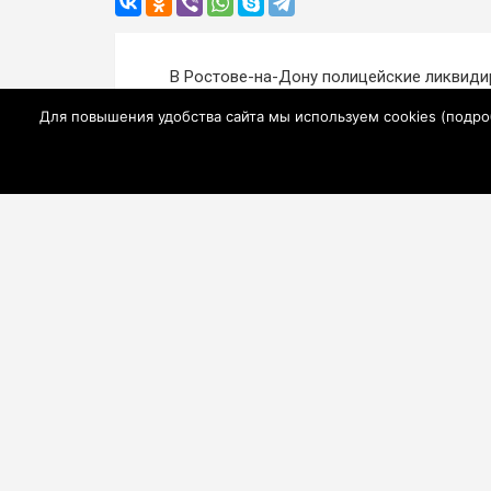
Навигация
В Ростове-на-Дону полицейские ликвиди
по
по производству фальсифицированной а
Для повышения удобства сайта мы используем cookies (
подро
продукции
записям