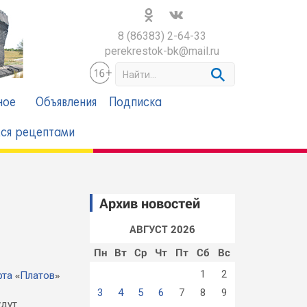
8 (86383) 2-64-33
perekrestok-bk@mail.ru
S
e
a
ное
Объявления
Подписка
r
c
ся рецептами
h
Архив новостей
АВГУСТ 2026
Пн
Вт
Ср
Чт
Пт
Сб
Вс
1
2
рта
Платов
«
»
3
4
5
6
7
8
9
удут