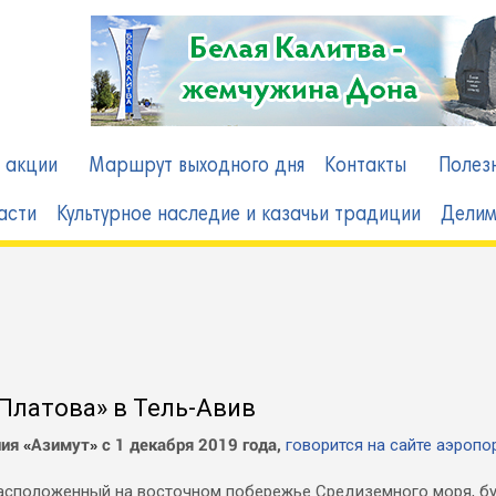
в
 акции
Маршрут выходного дня
Контакты
Полез
асти
Культурное наследие и казачьи традиции
Делим
Платова» в Тель-Авив
ния
Азимут
с 1 декабря 2019 года,
говорится на сайте аэропо
«
»
расположенный на восточном побережье Средиземного моря, б