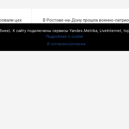
ровали цех
В Ростове-на-Дону прошла военно-патрио
лкогольной
акция «Встать 
бнее
). К сайту подключены сервисы Yandex.Metrika, LiveInternet, to
Подробнее о cookie
Я согласен/согласна