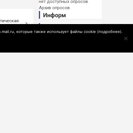
нет доступных опросов.
Архив опросов
Информ
тическая
MEDIAMETRICS
в строй!»
p.mail.ru, которые также использует файлы cookie (
подробнее
).
Звездопад
Персеиды 2026:
даты пика, время
наблюдения и
Гендиректор
лучшие места
лишенной права на
полеты "ИжАвиа"
уволился
Обещали
изнасиловать:
срочник рассказал,
почему застрелил 8
Колоректальный
человек в
рак. Кому стоит
Забайкалье
пройти
обследование и как
Кубань готовится к
современные
экстремальному