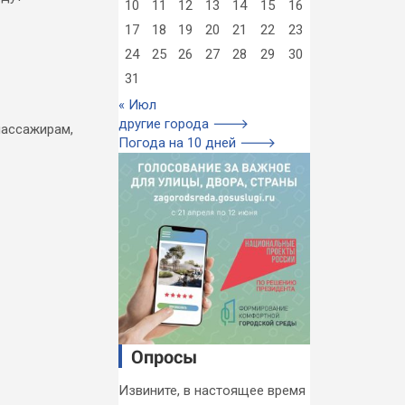
10
11
12
13
14
15
16
17
18
19
20
21
22
23
24
25
26
27
28
29
30
31
« Июл
другие города 🡒
пассажирам,
Погода на 10 дней 🡒
Опросы
Извините, в настоящее время