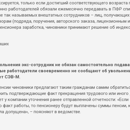
ксируется, только если достигший соответствующего возраста 
нно работодателей обязали ежемесячно передавать в ПФР спи
ле так называемых внештатных сотрудников – лиц, получающих
рам (подряда, поручения, авторского заказа, лицензионным и
пенсионера заработка, чиновники принимают решение об индек
вольнения экс-сотрудник не обязан самостоятельно подава
орые работодатели своевременно не сообщают об увольнен
ет СЭВ-М.
енсии чиновники предлагают таким гражданам самим обратитьс
ожить подтверждающие факт прекращения трудового или иного
т у компании уточнения ранее отправленной отчетности: «Если
 факт работы, то пенсионеру будут выплачены суммы пенсии, 
ла допущена», – поясняют в ведомстве.