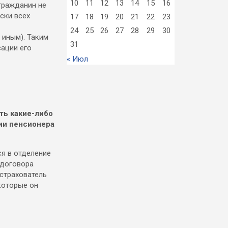
10
11
12
13
14
15
16
гражданин не
ски всех
17
18
19
20
21
22
23
24
25
26
27
28
29
30
 иным). Таким
31
сации его
« Июл
другие города 🡒
Погода на 10 дней 🡒
ть какие-либо
ии пенсионера
я в отделение
 договора
 страхователь
которые он
Опросы
Извините, в настоящее время