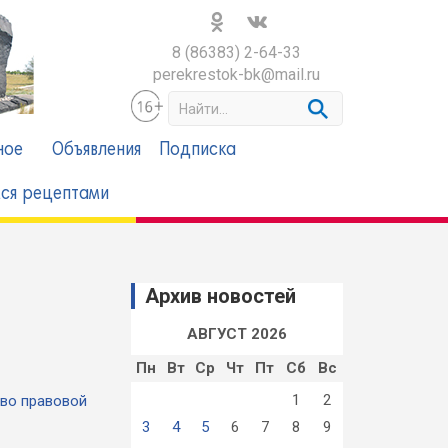
8 (86383) 2-64-33
perekrestok-bk@mail.ru
S
e
a
ное
Объявления
Подписка
r
c
ся рецептами
h
Архив новостей
АВГУСТ 2026
Пн
Вт
Ср
Чт
Пт
Сб
Вс
1
2
тво правовой
3
4
5
6
7
8
9