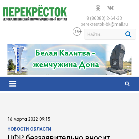
Skip
to
content
8 (86383) 2-64-33
perekrestok-bk@mail.ru
S
e
a
r
c
h
16 марта 2022 09:15
НОВОСТИ ОБЛАСТИ
ПФР беззаявительно вносит