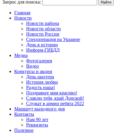
Запрос для поиска:
Главная
Новости
Новости района
Новости области
Новости России
Спецоперация на Украине
День в истории
Информ-ГИБДД
Медиа
Фотогалерея
Видео
Конкурсы и акции
День шахтера
История любви
Радость наша!
Поздравьте мам красиво!
Славлю тебя, край Донской!
Служат в армии ребята 2022
Маршрут выходного дня
Контакты
Нам 90 лет
Реквизиты
Полезное