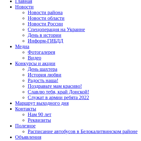
Запрос для поиска:
Главная
Новости
Новости района
Новости области
Новости России
Спецоперация на Украине
День в истории
Информ-ГИБДД
Медиа
Фотогалерея
Видео
Конкурсы и акции
День шахтера
История любви
Радость наша!
Поздравьте мам красиво!
Славлю тебя, край Донской!
Служат в армии ребята 2022
Маршрут выходного дня
Контакты
Нам 90 лет
Реквизиты
Полезное